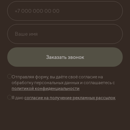
с каждого платежа
БИЗНЕС
ИПОТЕКА
Заказать звонок
Заказать звонок
Специальные
условия
Отправляя форму, вы даёте своё согласие на
кредитования
обработку персональных данных и соглашаетесь с
политикой конфиденциальности
Я даю
согласие на получение рекламных рассылок