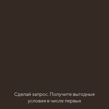
Возмещение НДС.
Дополнительная скидка
БЕСПРОЦЕНТНАЯ
РАССРОЧКА
ПЕРВОНАЧАЛЬНЫЙ ВЗНОС
10
от
%
Сделай запрос. Получите выгодные
условия в числе первых
Возмещение НДС