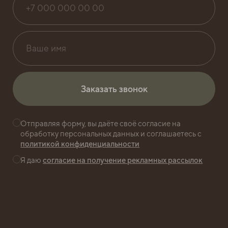
ТЕХНИЧЕСКИЕ
ХАРАКТЕРИСТИКИ
Заказать звонок
Заказать звонок
ВОЗДУХ
Приточно-вытяжная вентиляция
Отправляя форму, вы даёте своё согласие на
обработку персональных данных и соглашаетесь с
с центральным кондиционированием
политикой конфиденциальности
и индивидуальная настройка
Я даю
согласие на получение рекламных рассылок
микроклимата в каждом помещении.
ПРОСТРАНСТВО
Панорамное остекление.