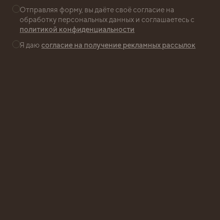
Отправляя форму, вы даёте своё согласие на
обработку персональных данных и соглашаетесь с
политикой конфиденциальности
СВЕТ
Я даю
согласие на получение рекламных рассылок
АРХИТЕКТУРНОЕ ОСВЕЩЕНИЕ
Концепция освещения бизнес-парка
позволяет и в темное время суток создать
атмосферу комфорта и безопасности,
а также подчеркнуть архитектурные
особенности комплекса, выявляя ритм
и пластику фасадов.
ПАНОРАМНЫЕ ОКНА