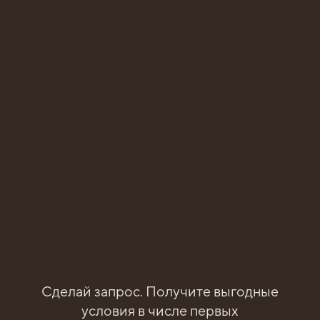
ЗЕЛЕНЫЙ СЕРТИФИКАТ КАК
ИНСТРУМЕНТ БИЗНЕСА
24 февраля 2026 г.
В ТИНАО ПОСТРОИЛИ
МНОГОФУНКЦИОНАЛЬНЫЙ
ОФИСНЫЙ ЦЕНТР
18 декабря 2025 г.
ПОЛУЧЕНО РАЗРЕШЕНИЕ НА
ВВОД В ЭКСПЛУАТАЦИЮ
Сделай запрос. Получите выгодные
БИЗНЕС-ПАРКА ПЕРЕДЕЛКИНО
условия в числе первых