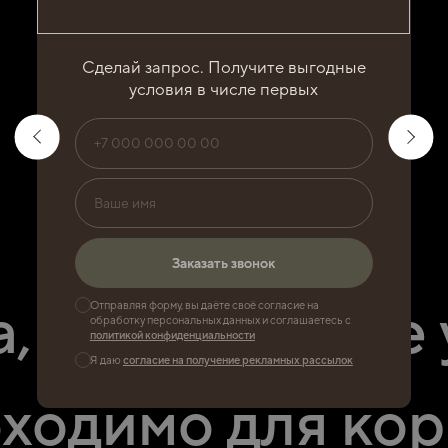
Сделай запрос. Получите выгодные
условия в числе первых
НЕ ОТКЛАДЫВАЙ
ОФИС СЕЙЧАС -
ПОТОМ!
Заказать звонок
Заказать звонок
, переверните 
Отправляя форму, вы даёте своё согласие на
обработку персональных данных и соглашаетесь с
политикой конфиденциальности
04 августа 2026 г.
Я даю
согласие на получение рекламных рассылок
ходимо для ко