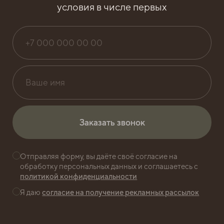
условия в числе первых
СТРОИТЕЛЬСТВА
БИЗНЕС-ПАРКА
ПЕРЕДЕЛКИНО -
АКТУАЛЬНЫЕ ФОТО
И ОНЛАЙН-КАМЕРА.
НОЯБРЬ, 2025
Заказать звонок
Заказать звонок
Отправляя форму, вы даёте своё согласие на
обработку персональных данных и соглашаетесь с
политикой конфиденциальности
Я даю
согласие на получение рекламных рассылок